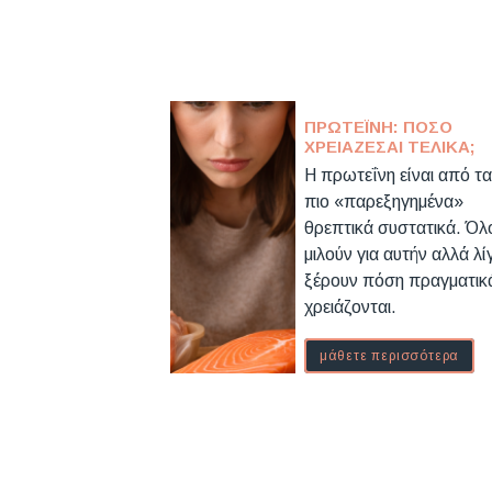
ΠΡΩΤΕΪ́ΝΗ: ΠΌΣΟ
ΧΡΕΙΆΖΕΣΑΙ ΤΕΛΙΚΆ;
Η πρωτεΐνη είναι από τα
πιο «παρεξηγημένα»
θρεπτικά συστατικά. Όλ
μιλούν για αυτήν αλλά λί
ξέρουν πόση πραγματικ
χρειάζονται.
μάθετε περισσότερα