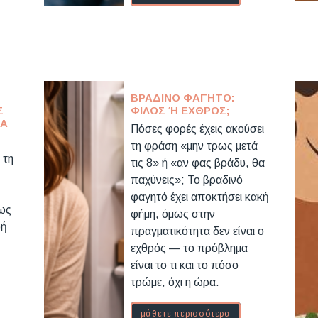
ΒΡΑΔΙΝΌ ΦΑΓΗΤΌ:
Σ
ΦΊΛΟΣ Ή ΕΧΘΡΌΣ;
ΤΑ
Πόσες φορές έχεις ακούσει
τη φράση «μην τρως μετά
 τη
τις 8» ή «αν φας βράδυ, θα
παχύνεις»; Το βραδινό
φαγητό έχει αποκτήσει κακή
ως
φήμη, όμως στην
φή
πραγματικότητα δεν είναι ο
εχθρός — το πρόβλημα
είναι το τι και το πόσο
τρώμε, όχι η ώρα.
μάθετε περισσότερα