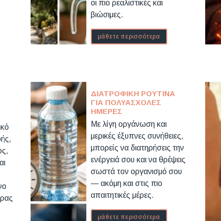
οι πιο ρεαλιστικές και
βιώσιμες.
μάθετε περισσότερα
ΔΙΑΤΡΟΦΙΚΉ ΡΟΥΤΊΝΑ
ΓΙΑ ΠΟΛΥΆΣΧΟΛΕΣ
ΗΜΈΡΕΣ
Με λίγη οργάνωση και
ικό
μερικές έξυπνες συνήθειες,
φής,
μπορείς να διατηρήσεις την
ως,
ενέργειά σου και να θρέψεις
αι
σωστά τον οργανισμό σου
— ακόμη και στις πιο
νο
απαιτητικές μέρες.
έρας
μάθετε περισσότερα