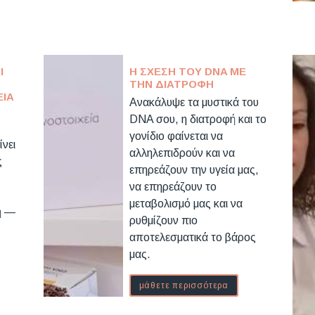
Ι
Η ΣΧΕΣΗ ΤΟΥ DNA ΜΕ
ΤΗΝ ΔΙΑΤΡΟΦΉ
ΕΙΑ
Ανακάλυψε τα μυστικά του
DNA σου, η διατροφή και το
γονίδιο φαίνεται να
ίνει
αλληλεπιδρούν και να
ς
επηρεάζουν την υγεία μας,
να επηρεάζουν το
μεταβολισμό μας και να
ή —
ρυθμίζουν πιο
αποτελεσματικά το βάρος
μας.
μάθετε περισσότερα