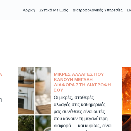
Αρχική
Σχετικά Με Εμάς
Διατροφολογικές Υπηρεσίες
EM
Ά
ΜΙΚΡΈΣ ΑΛΛΑΓΈΣ ΠΟΥ
ΚΆΝΟΥΝ ΜΕΓΆΛΗ
ΔΙΑΦΟΡΆ ΣΤΗ ΔΙΑΤΡΟΦΉ
ΣΟΥ
ά
Oι μικρές, σταθερές
η
αλλαγές στις καθημερινές
μας συνήθειες είναι αυτές
που κάνουν τη μεγαλύτερη
διαφορά — και κυρίως, είναι