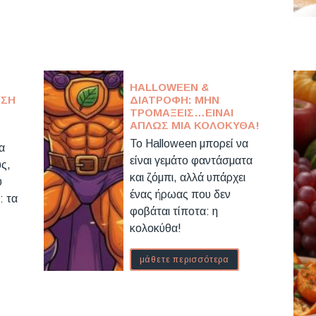
HALLOWEEN &
ΎΣΗ
ΔΙΑΤΡΟΦΉ: ΜΗΝ
ΤΡΟΜΆΞΕΙΣ…ΕΊΝΑΙ
ΑΠΛΏΣ ΜΙΑ ΚΟΛΟΚΎΘΑ!
Το Halloween μπορεί να
α
είναι γεμάτο φαντάσματα
υς,
και ζόμπι, αλλά υπάρχει
υ
ένας ήρωας που δεν
: τα
φοβάται τίποτα: η
κολοκύθα!
μάθετε περισσότερα