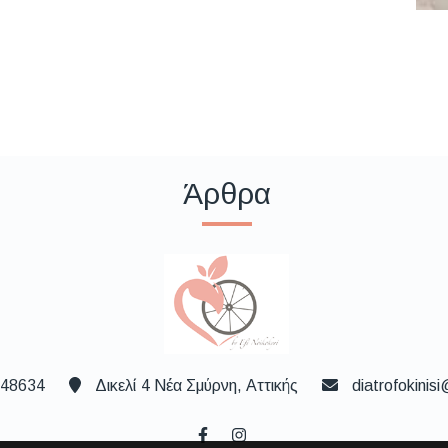
Άρθρα
48634
Δικελί 4 Νέα Σμύρνη, Αττικής
diatrofokinis