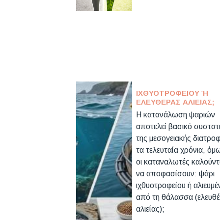
ΙΧΘΥΟΤΡΟΦΕΊΟΥ Ή Ε
ΛΕΥΘΈΡΑΣ ΑΛΙΕΊΑΣ;
Η κατανάλωση ψαριών
αποτελεί βασικό συστατ
της μεσογειακής διατρο
τα τελευταία χρόνια, όμ
οι καταναλωτές καλούντ
να αποφασίσουν: ψάρι
ιχθυοτροφείου ή αλιευμέ
από τη θάλασσα (ελευθ
αλιείας);